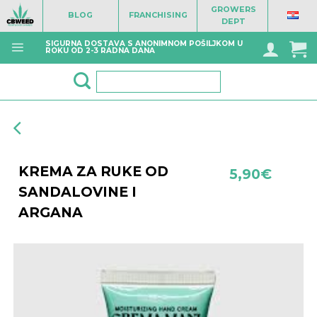
Skip
GROWERS
BLOG
FRANCHISING
to
DEPT
content
SIGURNA DOSTAVA S ANONIMNOM POŠILJKOM U
ROKU OD 2-3 RADNA DANA
Pretraži:
KREMA ZA RUKE OD
5,90
€
SANDALOVINE I
ARGANA