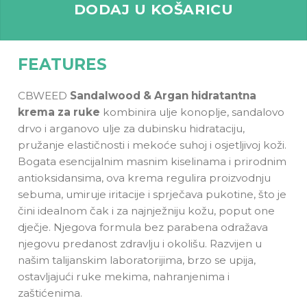
DODAJ U KOŠARICU
FEATURES
CBWEED
Sandalwood &
Argan
hidratantna
krema za ruke
kombinira ulje konoplje, sandalovo
drvo i arganovo ulje za dubinsku hidrataciju,
pružanje elastičnosti i mekoće suhoj i osjetljivoj koži.
Bogata esencijalnim masnim kiselinama i prirodnim
antioksidansima, ova krema regulira proizvodnju
sebuma, umiruje iritacije i sprječava pukotine, što je
čini idealnom čak i za najnježniju kožu, poput one
dječje. Njegova formula bez parabena odražava
njegovu predanost zdravlju i okolišu. Razvijen u
našim talijanskim laboratorijima, brzo se upija,
ostavljajući ruke mekima, nahranjenima i
zaštićenima.