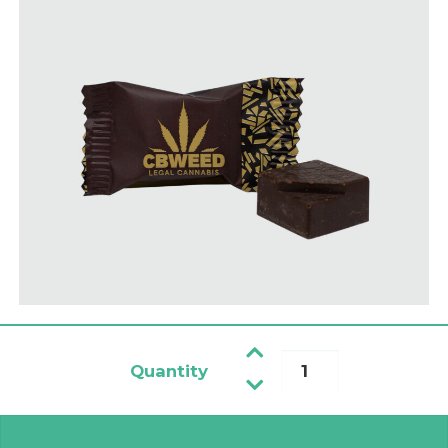
Quantity
Tamna čokolada sa sjemenkama konoplje 9g količin