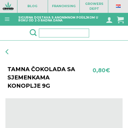
Skip
GROWERS
BLOG
FRANCHISING
to
DEPT
content
SIGURNA DOSTAVA S ANONIMNOM POŠILJKOM U
ROKU OD 2-3 RADNA DANA
Pretraži:
TAMNA ČOKOLADA SA
0,80
€
SJEMENKAMA
KONOPLJE 9G