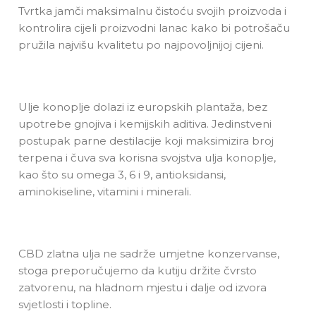
Tvrtka jamči maksimalnu čistoću svojih proizvoda i
kontrolira cijeli proizvodni lanac kako bi potrošaču
pružila najvišu kvalitetu po najpovoljnijoj cijeni.
Ulje konoplje dolazi iz europskih plantaža, bez
upotrebe gnojiva i kemijskih aditiva. Jedinstveni
postupak parne destilacije koji maksimizira broj
terpena i čuva sva korisna svojstva ulja konoplje,
kao što su omega 3, 6 i 9, antioksidansi,
aminokiseline, vitamini i minerali.
CBD zlatna ulja ne sadrže umjetne konzervanse,
stoga preporučujemo da kutiju držite čvrsto
zatvorenu, na hladnom mjestu i dalje od izvora
svjetlosti i topline.