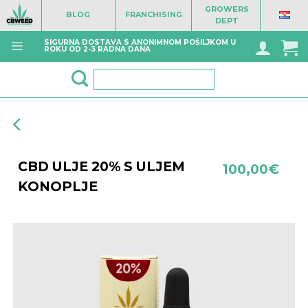
Skip
GROWERS
BLOG
FRANCHISING
to
DEPT
content
SIGURNA DOSTAVA S ANONIMNOM POŠILJKOM U
ROKU OD 2-3 RADNA DANA
Pretraži:
CBD ULJE 20% S ULJEM
100,00
€
KONOPLJE