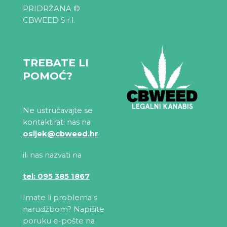
PRIDRŽANA ©
CBWEED S.r.l.
TREBATE LI
POMOĆ?
Ne ustručavajte se
kontaktirati nas na
osijek@cbweed.hr
ili nas nazvati na
tel: 095 385 1867
Imate li problema s
narudžbom? Napišite
poruku e-pošte na