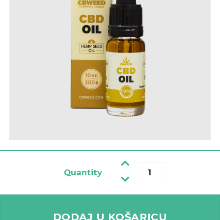
Quantity
CBD ulje 20% s uljem konoplje količina
DODAJ U KOŠARICU