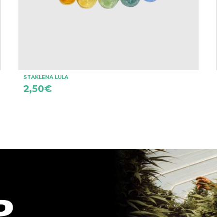
STAKLENA LULA
2,50
€