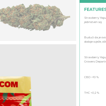
FEATURE
Strawberry Yogur
jedinstven soj.
Budući da je ov
dodaje svježe, oš
Strawberry Yogur
Growers Depart
CBD <10 %
THC <0,2 %