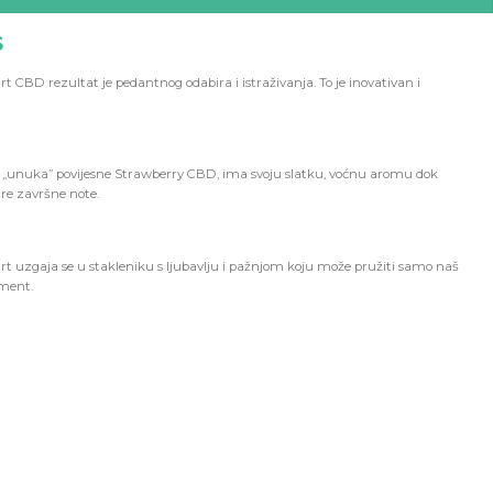
S
t CBD rezultat je pedantnog odabira i istraživanja. To je inovativan i
o „unuka” povijesne Strawberry CBD, ima svoju slatku, voćnu aromu dok
tre završne note.
t uzgaja se u stakleniku s ljubavlju i pažnjom koju može pružiti samo naš
ment.