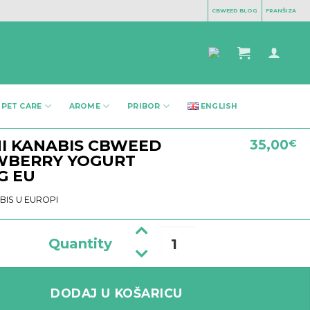
CBWEED BLOG
FRANŠIZA
 PET CARE
AROME
PRIBOR
ENGLISH
I KANABIS CBWEED
35,00
€
WBERRY YOGURT
G EU
BIS U EUROPI
Quantity
Legalni kanabis Cbweed - Strawberry Yogurt CBD - 5g EU količina
DODAJ U KOŠARICU