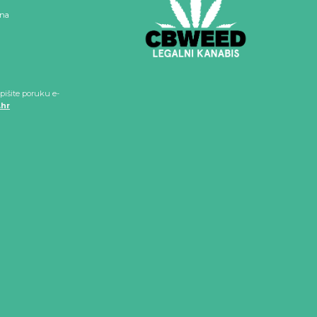
 na
pišite poruku e-
hr