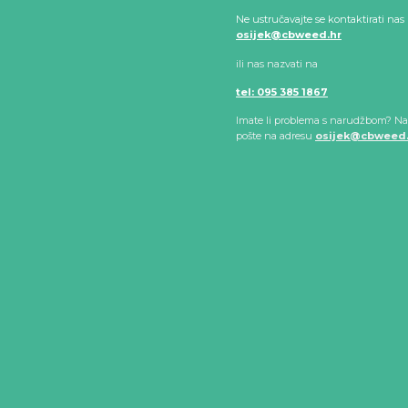
Ne ustručavajte se kontaktirati nas
osijek@cbweed.hr
ili nas nazvati na
tel: 095 385 1867
Imate li problema s narudžbom? Na
pošte na adresu
osijek@cbweed.