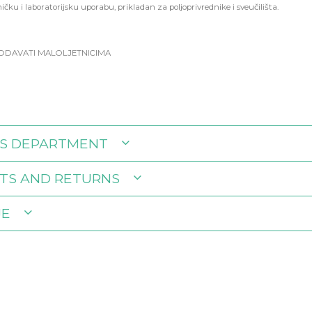
ičku i laboratorijsku uporabu, prikladan za poljoprivrednike i sveučilišta.
RODAVATI MALOLJETNICIMA
S DEPARTMENT
TS AND RETURNS
JE