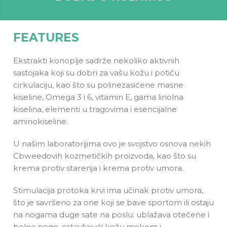
FEATURES
Ekstrakti konoplje sadrže nekoliko aktivnih
sastojaka koji su dobri za vašu kožu i potiču
cirkulaciju, kao što su polinezasićene masne
kiseline, Omega 3 i 6, vitamin E, gama linolna
kiselina, elementi u tragovima i esencijalne
aminokiseline.
U našim laboratorijima ovo je svojstvo osnova nekih
Cbweedovih kozmetičkih proizvoda, kao što su
krema protiv starenja i krema protiv umora.
Stimulacija protoka krvi ima učinak protiv umora,
što je savršeno za one koji se bave sportom ili ostaju
na nogama duge sate na poslu: ublažava otečene i
bolne noge, ostavljajući kožu mekom i