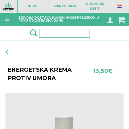
Skip
GROWERS
BLOG
FRANCHISING
to
DEPT
content
SIGURNA DOSTAVA S ANONIMNOM POŠILJKOM U
ROKU OD 2-3 RADNA DANA
Pretraži:
ENERGETSKA KREMA
13,50
€
PROTIV UMORA