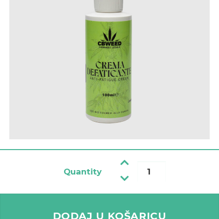
Quantity
Energetska krema protiv umora količina
DODAJ U KOŠARICU