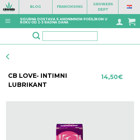
Skip
GROWERS
BLOG
FRANCHISING
to
DEPT
content
SIGURNA DOSTAVA S ANONIMNOM POŠILJKOM U
ROKU OD 2-3 RADNA DANA
Pretraži:
CB LOVE- INTIMNI
14,50
€
LUBRIKANT