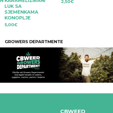
IN
KARAMELIZIRANI
2,50
€
LUK SA
SJEMENKAMA
KONOPLJE
5,00
€
GROWERS DEPARTMENTE
CBWEED