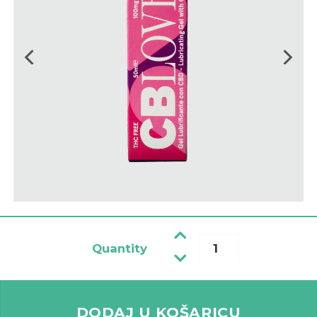
Quantity
CB LOVE- intimni lubrikant količina
DODAJ U KOŠARICU