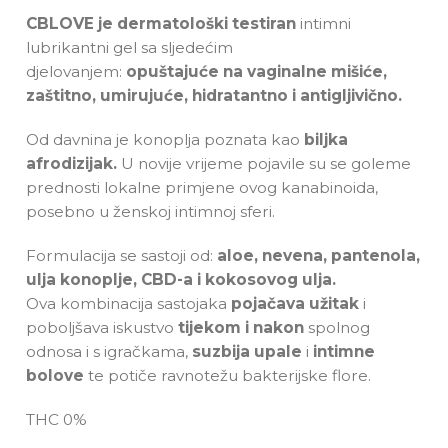
CBLOVE je
dermatološki testiran
intimni
lubrikantni gel sa sljedećim
djelovanjem:
opuštajuće na vaginalne mišiće,
zaštitno, umirujuće, hidratantno i antigljivično.
Od davnina je konoplja poznata kao
biljka
afrodizijak.
U novije vrijeme pojavile su se goleme
prednosti lokalne primjene ovog kanabinoida,
posebno u ženskoj intimnoj sferi.
Formulacija se sastoji od:
aloe, nevena, pantenola,
ulja konoplje, CBD-a i kokosovog ulja.
Ova kombinacija sastojaka
pojačava užitak
i
poboljšava iskustvo
tijekom i nakon
spolnog
odnosa i s igračkama,
suzbija upale
i
intimne
bolove
te potiče ravnotežu bakterijske flore.
THC 0%