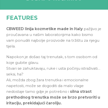
FEATURES
CBWEED linija kozmetike made in Italy
pažljivo je
proučavana u našim laboratorijima kako bismo
vam ponudili najbolje proizvode na tržištu za njegu
tijela.
Napokon je došao taj trenutak, s tom osobom od
koje gubite glavu.
Stvari se zahuktavaju, ruke i usta počinju istraživati…
seksi, ha?
Ali, možda zbog žara trenutka i emocionalne
napetosti, može se dogoditi da malo vlage
nedostaje tamo gdje je potrebno i
silna strast
prethodnog trenutka može se brzo pretvoriti u
iritaciju, prekidajući čaroliju.